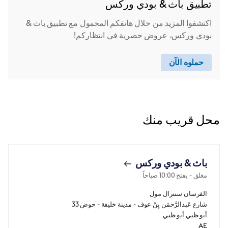
تطبيق باث & بودي وركس
اكتشفوا المزيد من خلال هاتفكم المحمول مع تطبيق باث &
بودي وركس، عروض حصرية في انتظاركم!
حملوه الآن
محل قريب منك
باث & بودي وركس
مغلق
- يفتح
10:00 صباحاً
الفرسان سنترال مول
شارع عَبدالرَّحمَن بِنْ عوف - مدينة خليفة - حوض 33
أبو ظبي
أبو ظبي
AE