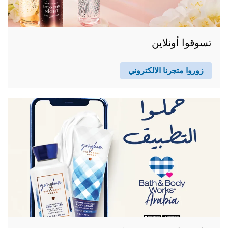
تسوقوا أونلاين
زوروا متجرنا الالكتروني