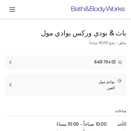
افتح
باث & بودي وركس
بوادي مول
مغلق
- يفتح
10:00 صباحاً
03 784 8401
Link Opens in New Tab
بوادي مول
العين
ساعات
الأحد
10:00 صباحاً
-
10:00 مساءً