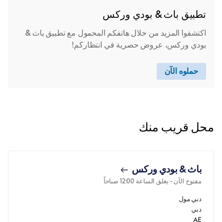
تطبيق باث & بودي وركس
اكتشفوا المزيد من خلال هاتفكم المحمول مع تطبيق باث &
بودي وركس، عروض حصرية في انتظاركم!
حملوه الآن
محل قريب منك
باث & بودي وركس
مفتوح الآن
- يغلق الساعة
12:00 صباحاً
دبي مول
دبي
AE