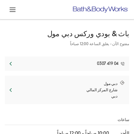
افتح
باث & بودي وركس
دبي مول
مفتوح الآن
- يغلق الساعة
12:00 صباحاً
04 419 0307
Link Opens in New Tab
دبي مول
شارع المركز المالي
دبي
ساعات
الأحد
10:00 صباحاً
-
12:00 صباحاً