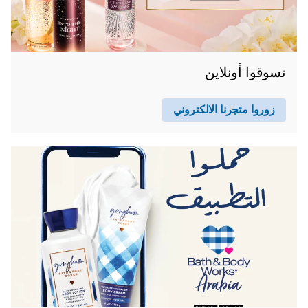
تسوقوا أونلاين
زوروا متجرنا الالكتروني