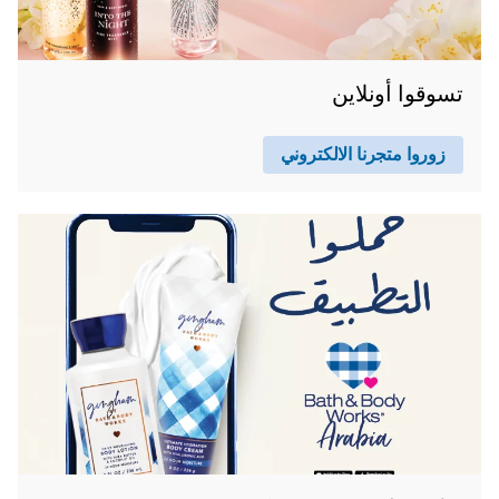
تسوقوا أونلاين
زوروا متجرنا الالكتروني